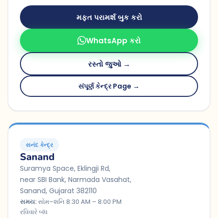
મફત પરામર્શ બુક કરો
WhatsApp કરો
રસ્તો જુઓ →
સંપૂર્ણ કેન્દ્ર Page →
સનંદ કેન્દ્ર
Sanand
Suramya Space, Eklingji Rd,
near SBI Bank, Narmada Vasahat,
Sanand, Gujarat 382110
સમય:
સોમ–શનિ 8:30 AM – 8:00 PM
રવિવારે બંધ