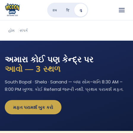
EN
हि
ગુ
હોમ
/
સંપર્ક
અમારા કોઈ પણ કેન્દ્ર પર
આવો — 3 સ્થળ
South Bopal · Shela · Sanand — બધા સોમ–શનિ 8:30 AM –
8:00 PM ખુલ્લા. કોઈ Referral જરૂરી નથી. પ્રથમ પરામર્શ મફત.
મફત પરામર્શ બુક કરો