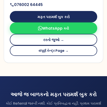
076002 64445
મફત પરામર્શ બુક કરો
WhatsApp કરો
રસ્તો જુઓ →
સંપૂર્ણ કેન્દ્ર Page →
આજે જ બાળકનો મફત પરામર્શ બુક કરો
કોઈ Referral જરૂરી નથી. કોઈ પ્રતિબદ્ધતા નહીં. પ્રથમ પરામર્શ