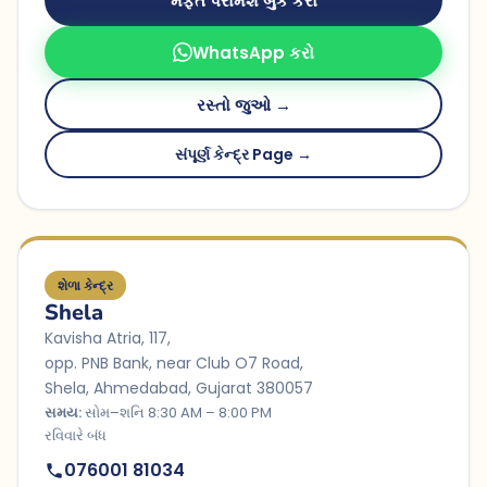
મફત પરામર્શ બુક કરો
WhatsApp કરો
રસ્તો જુઓ →
સંપૂર્ણ કેન્દ્ર Page →
શેળા કેન્દ્ર
Shela
Kavisha Atria, 117,
opp. PNB Bank, near Club O7 Road,
Shela, Ahmedabad, Gujarat 380057
સમય:
સોમ–શનિ 8:30 AM – 8:00 PM
રવિવારે બંધ
076001 81034