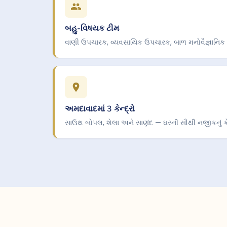
બહુ-વિષયક ટીમ
વાણી ઉપચારક, વ્યવસાયિક ઉપચારક, બાળ મનોવૈજ્ઞાનિ
અમદાવાદમાં 3 કેન્દ્રો
સાઉથ બોપલ, શેલા અને સાણંદ — ઘરની સૌથી નજીકનું કેન