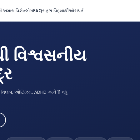
ઓ
અમારા વિશે
બ્લોગ
FAQ
સફળ વિદ્યાર્થીઓ
સંપર્ક
થી વિશ્વસનીય
્ર
ણી વિલંબ, ઓટિઝમ, ADHD અને 11 વધુ