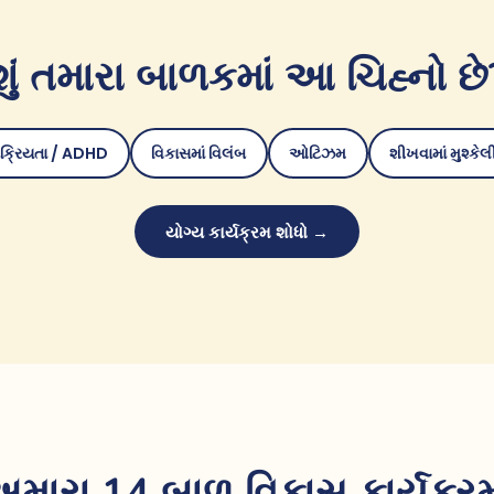
શું તમારા બાળકમાં આ ચિહ્નો છે
ક્રિયતા / ADHD
વિકાસમાં વિલંબ
ઓટિઝમ
શીખવામાં મુશ્કેલ
યોગ્ય કાર્યક્રમ શોધો →
મારા 14 બાળ વિકાસ કાર્યક્ર