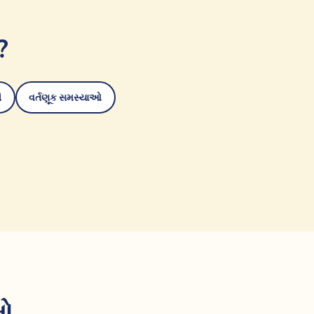
?
ી
વર્તણૂક સમસ્યાઓ
મો