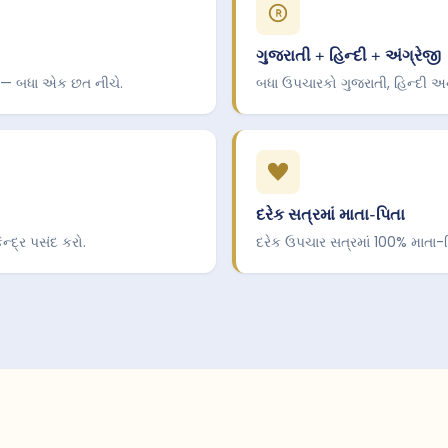
ગુજરાતી + હિન્દી + અંગ્રેજી
ક — બધા એક છત નીચે.
બધા ઉપચારકો ગુજરાતી, હિન્દી અન
દરેક સત્રમાં માતા-પિતા
્દ્ર પસંદ કરો.
દરેક ઉપચાર સત્રમાં 100% માતા-પ