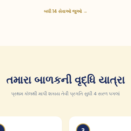
બધી 14 સેવાઓ જુઓ →
તમારા બાળકની વૃદ્ધિ યાત્રા
પ્રથમ કૉલથી માપી શકાય તેવી પ્રગતિ સુધી 4 સરળ પગલાં
3