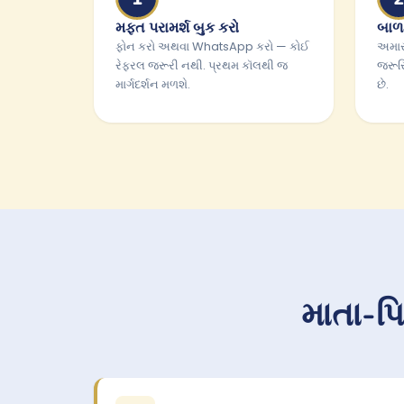
મફત પરામર્શ બુક કરો
બાળક
ફોન કરો અથવા WhatsApp કરો — કોઈ
અમાર
રેફરલ જરૂરી નથી. પ્રથમ કૉલથી જ
જરૂર
માર્ગદર્શન મળશે.
છે.
માતા-પિ