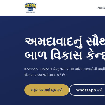
સેવા
અમદાવાદનું સૌ
બાળ વિકાસ કેન્દ
Kocoon Junior 3 કેન્દ્રોમાં 2–10 વર્ષના બાળકોની વા
વિકાસ પડકારોમાં મદદ કરે છે।
મફત પરામર્શ બુક કરો
WhatsApp કરો