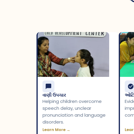
વાણી ઉપચાર
ઓટિ
Helping children overcome
Evi
speech delay, unclear
impr
pronunciation and language
com
disorders.
Learn More →
Lear