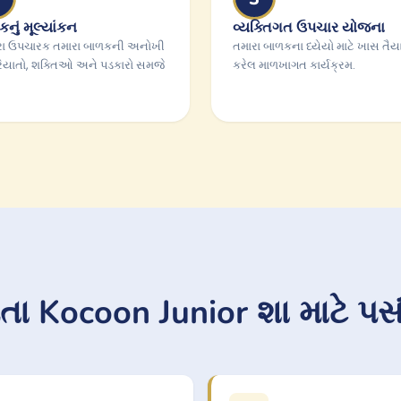
નું મૂલ્યાંકન
વ્યક્તિગત ઉપચાર યોજના
ા ઉપચારક તમારા બાળકની અનોખી
તમારા બાળકના ધ્યેયો માટે ખાસ તૈય
િયાતો, શક્તિઓ અને પડકારો સમજે
કરેલ માળખાગત કાર્યક્રમ.
તા Kocoon Junior શા માટે પસં