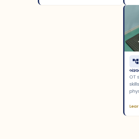
વ્ય
OT s
skil
phys
Lear