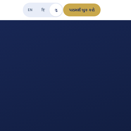
પરામર્શ બુક કરો
EN
हि
ગુ