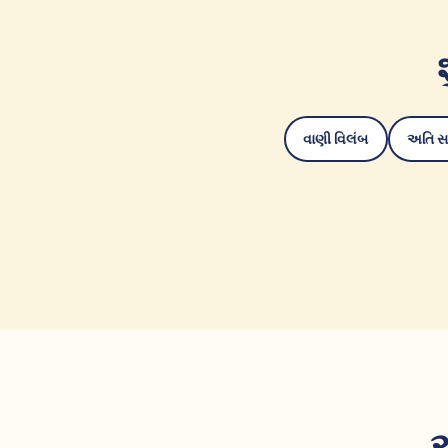
વાણી વિલંબ
અતિ સ
અ