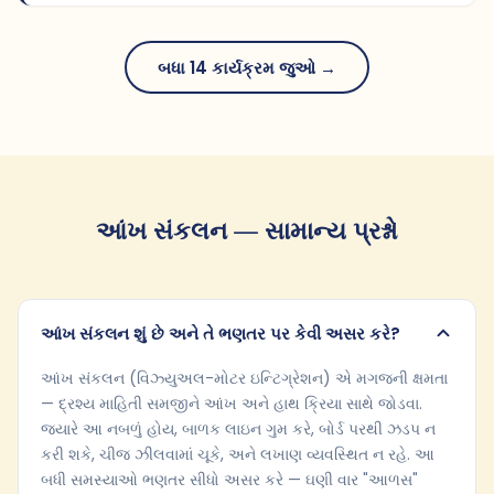
બધા 14 કાર્યક્રમ જુઓ →
આંખ સંકલન — સામાન્ય પ્રશ્નો
આંખ સંકલન શું છે અને તે ભણતર પર કેવી અસર કરે?
આંખ સંકલન (વિઝ્યુઅલ-મોટર ઇન્ટિગ્રેશન) એ મગજની ક્ષમતા
— દ્રશ્ય માહિતી સમજીને આંખ અને હાથ ક્રિયા સાથે જોડવા.
જ્યારે આ નબળું હોય, બાળક લાઇન ગુમ કરે, બોર્ડ પરથી ઝડપ ન
કરી શકે, ચીજ ઝીલવામાં ચૂકે, અને લખાણ વ્યવસ્થિત ન રહે. આ
બધી સમસ્યાઓ ભણતર સીધો અસર કરે — ઘણી વાર "આળસ"