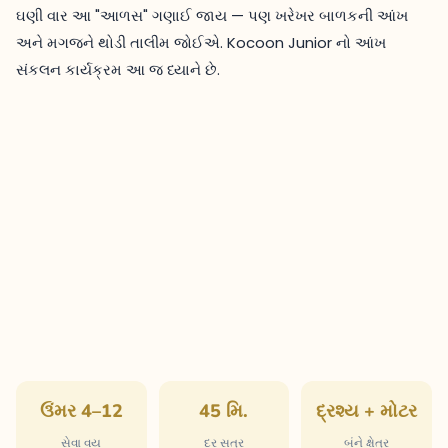
ઘણી વાર આ "આળસ" ગણાઈ જાય — પણ ખરેખર બાળકની આંખ
અને મગજને થોડી તાલીમ જોઈએ. Kocoon Junior નો આંખ
સંકલન કાર્યક્રમ આ જ ધ્યાને છે.
ઉંમર 4–12
45 મિ.
દ્રશ્ય + મોટર
સેવા વય
દર સત્ર
બંને ક્ષેત્ર