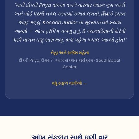
"મારી દીકરી Priya વાંચ્યા વખતે વારંવાર લાઇન ગુમ કરતી
અને બોર્ડ પરથી નકલ કરવામાં કલાક લગતો. શિક્ષકે ધ્યાન
ઓછું ગણ્યું. Kocoon Junior ના મૂલ્યાંકનમાં ખ્યાલ
આવ્યો — આંખ ટ્રૅકિંગ નબળું હતું. 8 અઠવાડિયાની થેરેપી
પછી વાંચન ઘણું સારું થયું. કાશ પહેલાં ખ્યાલ આવ્યો હોત!"
નેહા અને રાજેશ મહેતા
દીકરી Priya, ઉંમર 7 · આંખ સંકલન કાર્યક્રમ · South Bopal
Center
વધુ સફળ વાર્તાઓ →
આંખ સંકલન સાથે ઘણી વાર