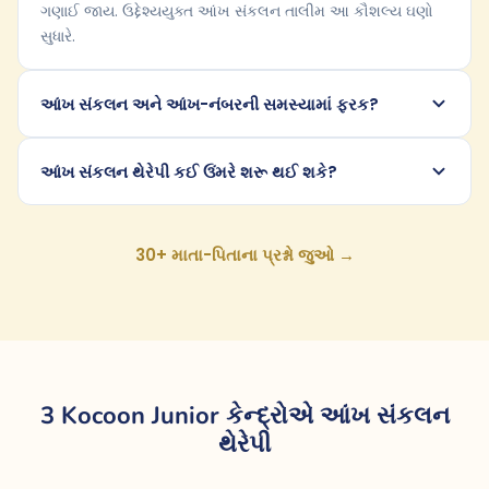
ગણાઈ જાય. ઉદ્દેશ્યયુક્ત આંખ સંકલન તાલીમ આ કૌશલ્ય ઘણો
સુધારે.
આંખ સંકલન અને આંખ-નંબરની સમસ્યામાં ફરક?
આંખ સંકલન થેરેપી કઈ ઉંમરે શરૂ થઈ શકે?
30+ માતા-પિતાના પ્રશ્નો જુઓ →
3 Kocoon Junior કેન્દ્રોએ આંખ સંકલન
થેરેપી