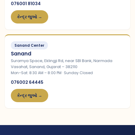
076001 81034
કેન્દ્ર જુઓ →
Sanand Center
Sanand
Suramya Space, Eklingji Rd, near SBI Bank, Narmada
Vasahat, Sanand, Gujarat – 382110
Mon–Sat: 8:30 AM – 8:00 PM · Sunday Closed
076002 64445
કેન્દ્ર જુઓ →