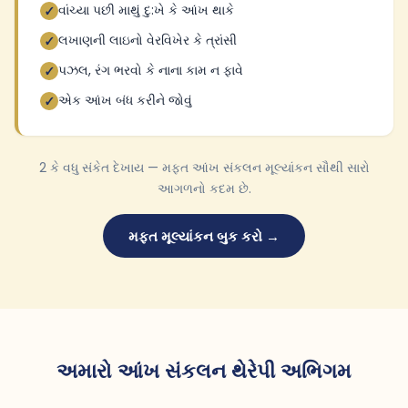
વાંચ્યા પછી માથું દુ:ખે કે આંખ થાકે
✓
લખાણની લાઇનો વેરવિખેર કે ત્રાંસી
✓
પઝલ, રંગ ભરવો કે નાના કામ ન ફાવે
✓
એક આંખ બંધ કરીને જોવું
✓
2 કે વધુ સંકેત દેખાય — મફત આંખ સંકલન મૂલ્યાંકન સૌથી સારો
આગળનો કદમ છે.
મફત મૂલ્યાંકન બુક કરો →
અમારો આંખ સંકલન થેરેપી અભિગમ