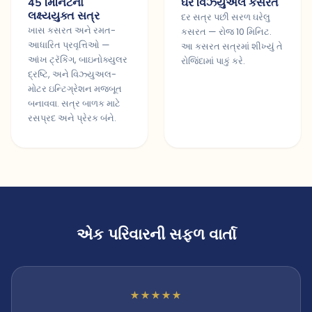
45 મિનિટના
ઘરે વિઝ્યુઅલ કસરત
લક્ષ્યયુક્ત સત્ર
દર સત્ર પછી સરળ ઘરેલુ
ખાસ કસરત અને રમત-
કસરત — રોજ 10 મિનિટ.
આધારિત પ્રવૃત્તિઓ —
આ કસરત સત્રમાં શીખ્યું તે
આંખ ટ્રૅકિંગ, બાઇનોક્યુલર
રોજિંદામાં પાકું કરે.
દ્રષ્ટિ, અને વિઝ્યુઅલ-
મોટર ઇન્ટિગ્રેશન મજબૂત
બનાવવા. સત્ર બાળક માટે
રસપ્રદ અને પ્રેરક બંને.
એક પરિવારની સફળ વાર્તા
★★★★★