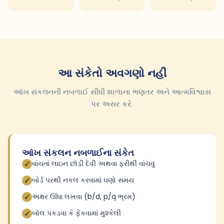
આ સંકેતો અવગણો નહીં
આંખ સંકલનની નબળાઈ સીધી શાળાના ભણતર અને આત્મવિશ્વાસ
પર અસર કરે.
આંખ સંકલન નબળાઈના સંકેત
વાંચતાં લાઇન છોડી દેવી અથવા ફરીથી વાંચવું
✓
બોર્ડ પરથી નકલ કરવામાં ઘણો સમય
✓
અક્ષર ઊંધા લખવા (b/d, p/q ભ્રમ)
✓
બૉલ પકડવા કે ફેંકવામાં મુશ્કેલી
✓