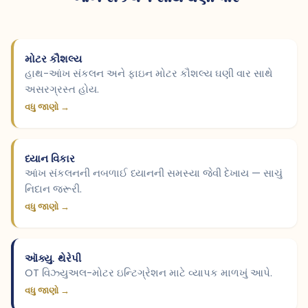
મોટર કૌશલ્ય
હાથ-આંખ સંકલન અને ફાઇન મોટર કૌશલ્ય ઘણી વાર સાથે
અસરગ્રસ્ત હોય.
વધુ જાણો →
ધ્યાન વિકાર
આંખ સંકલનની નબળાઈ ધ્યાનની સમસ્યા જેવી દેખાય — સાચું
નિદાન જરૂરી.
વધુ જાણો →
ઑક્યુ. થેરેપી
OT વિઝ્યુઅલ-મોટર ઇન્ટિગ્રેશન માટે વ્યાપક માળખું આપે.
વધુ જાણો →