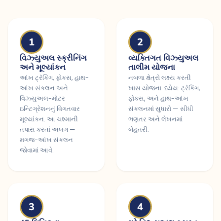
1
2
વિઝ્યુઅલ સ્ક્રીનિંગ
વ્યક્તિગત વિઝ્યુઅલ
અને મૂલ્યાંકન
તાલીમ યોજના
આંખ ટ્રૅકિંગ, ફોકસ, હાથ-
નબળા ક્ષેત્રો લક્ષ્ય કરતી
આંખ સંકલન અને
ખાસ યોજના. ધ્યેય: ટ્રૅકિંગ,
વિઝ્યુઅલ-મોટર
ફોકસ, અને હાથ-આંખ
ઇન્ટિગ્રેશનનું વિગતવાર
સંકલનમાં સુધારો — સીધી
મૂલ્યાંકન. આ ચશ્માની
ભણતર અને લેખનમાં
તપાસ કરતાં અલગ —
બેહતરી.
મગજ-આંખ સંકલન
જોવામાં આવે.
3
4