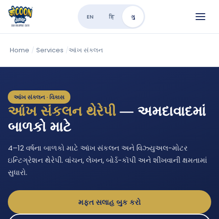
EN
हि
ગુ
Home
/
Services
/
આંખ સંકલન
આંખ સંકલન · વિકાસ
આંખ સંકલન થેરેપી
— અમદાવાદમાં
બાળકો માટે
4–12 વર્ષના બાળકો માટે આંખ સંકલન અને વિઝ્યુઅલ-મોટર
ઇન્ટિગ્રેશન થેરેપી. વાંચન, લેખન, બોર્ડ-કૉપી અને શીખવાની ક્ષમતામાં
સુધારો.
મફત સલાહ બુક કરો