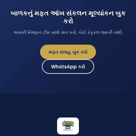
બાળકનું મફત આંખ સંકલન મૂલ્યાંકન બુક
કરો
અમારી નિષ્ણાત ટીમ સાથે વાત કરો. કોઈ રેફરલ જરૂરી નથી.
મફત સલાહ બુક કરો
WhatsApp કરો