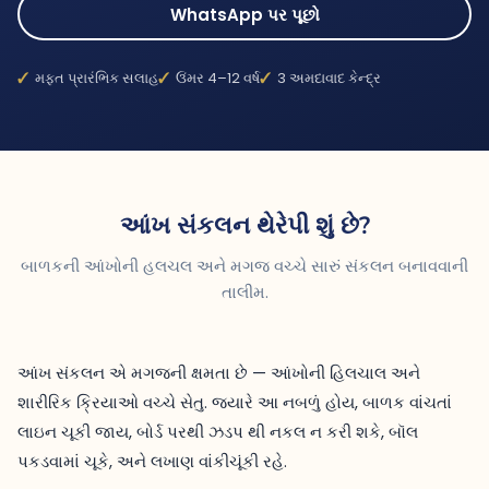
WhatsApp પર પૂછો
મફત પ્રારંભિક સલાહ
ઉંમર 4–12 વર્ષ
3 અમદાવાદ કેન્દ્ર
આંખ સંકલન થેરેપી શું છે?
બાળકની આંખોની હલચલ અને મગજ વચ્ચે સારું સંકલન બનાવવાની
તાલીમ.
આંખ સંકલન એ મગજની ક્ષમતા છે — આંખોની હિલચાલ અને
શારીરિક ક્રિયાઓ વચ્ચે સેતુ. જ્યારે આ નબળું હોય, બાળક વાંચતાં
લાઇન ચૂકી જાય, બોર્ડ પરથી ઝડપ થી નકલ ન કરી શકે, બૉલ
પકડવામાં ચૂકે, અને લખાણ વાંકીચૂંકી રહે.