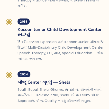
Therapy Practice. નાની શરૂઆત, બે દાયકાના વિકાસ ની
નींव.
2018
Kocoon Junior Child Development Center
સ્થાપ્યું
15 વર્ષ Service Expansion પછી Kocoon Junior ઔપચારિक
रीتে Multi-Disciplinary Child Development Center.
Speech Therapy, OT, ABA, Special Education — એક
ઓળખ, એક છત.
2024
બીજું Center ખૂલ્યું — Shela
South Bopal, Shela, Ghuma, Ambli ના પરિવારોની વધતી
જરૂરિયાત — Kavisha Atria, Shela. એ જ Team, એ જ
Approach, એ જ Quality — વધુ પરિવારોની નજીક.