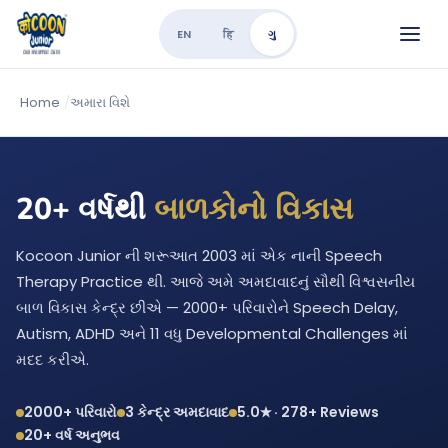
EN
हि
ગુ
Home
/
અમારા વિશે
20+ વર્ષથી
બાળકોનો વિકાસ
Kocoon Junior ની શરૂઆત 2003 માં એક નાની Speech
Therapy Practice થી. આજે અમે અમદાવાદનું સૌથી વિશ્વસનીય
બાળ વિકાસ કેન્દ્ર છીએ — 2000+ પરિવારોને Speech Delay,
Autism, ADHD અને 11 વધુ Developmental Challenges માં
મદદ કરીએ.
2000+ પરિવારો
3 કેન્દ્ર અમદાવાદ
5.0★ · 278+ Reviews
20+ વર્ષ અનુભવ