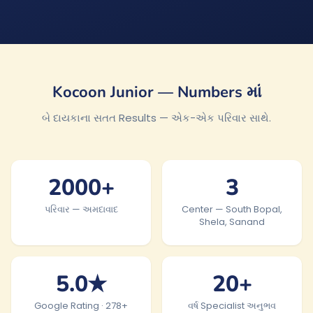
Kocoon Junior — Numbers માં
બે દાયકાના સતત Results — એક-એક પરિવાર સાથે.
2000+
3
પરિવાર — અમદાવાદ
Center — South Bopal,
Shela, Sanand
5.0★
20+
Google Rating · 278+
વર્ષ Specialist અનુભવ