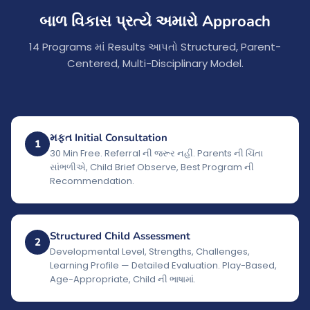
બાળ વિકાસ પ્રત્યે અમારો Approach
14 Programs માં Results આપતો Structured, Parent-
Centered, Multi-Disciplinary Model.
મફત Initial Consultation
1
30 Min Free. Referral ની જરૂર નહીં. Parents ની ચિંતા
સાંભળીએ, Child Brief Observe, Best Program ની
Recommendation.
Structured Child Assessment
2
Developmental Level, Strengths, Challenges,
Learning Profile — Detailed Evaluation. Play-Based,
Age-Appropriate, Child ની ભાષામાં.