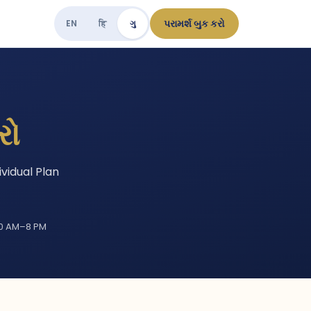
પરામર્શ બુક કરો
EN
हि
ગુ
રો
ividual Plan
0 AM–8 PM