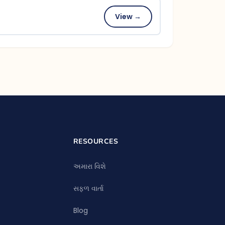
View →
d
RESOURCES
અમારા વિશે
સફળ વાર્તા
Blog