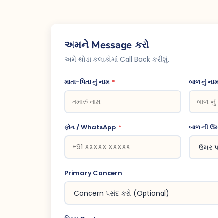
અમને Message કરો
અમે થોડા કલાકોમાં Call Back કરીશું.
માતા-પિતા નું નામ
*
બાળ નું ના
ફોન / WhatsApp
*
બાળ ની ઉં
Primary Concern