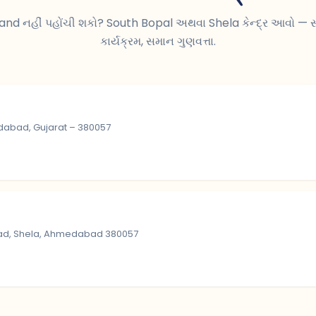
nd નહીં પહોંચી શકો? South Bopal અથવા Shela કેન્દ્ર આવો —
કાર્યક્રમ, સમાન ગુણવત્તા.
edabad, Gujarat – 380057
 Road, Shela, Ahmedabad 380057