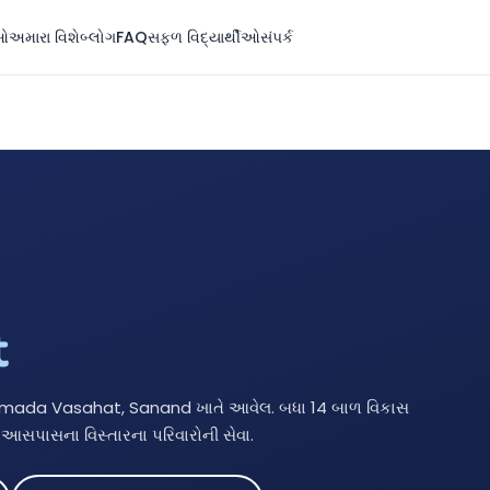
ઓ
અમારા વિશે
બ્લોગ
FAQ
સફળ વિદ્યાર્થીઓ
સંપર્ક
t
Narmada Vasahat, Sanand ખાતે આવેલ. બધા 14 બાળ વિકાસ
આસપાસના વિસ્તારના પરિવારોની સેવા.