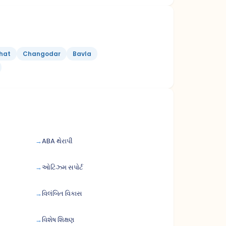
hat
Changodar
Bavla
ABA થેરાપી
ઓટિઝ્મ સપોર્ટ
વિલંબિત વિકાસ
વિશેષ શિક્ષણ