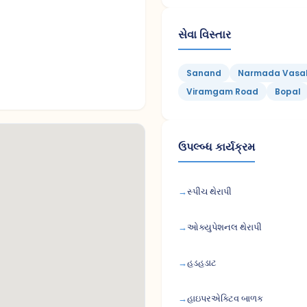
સેવા વિસ્તાર
Sanand
Narmada Vasa
Viramgam Road
Bopal
ઉપલ્બ્ધ કાર્યક્રમ
સ્પીચ થેરાપી
ઓક્યુપેશનલ થેરાપી
હડહડાટ
હાઇપરએક્ટિવ બાળક