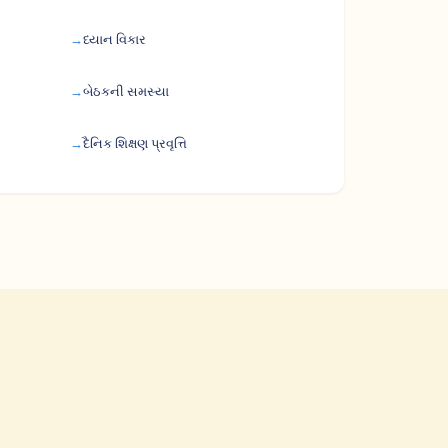
ધ્યાન વિકાર
બેઠકની સમસ્યા
દૈનિક શિક્ષણ પ્રવૃત્તિ