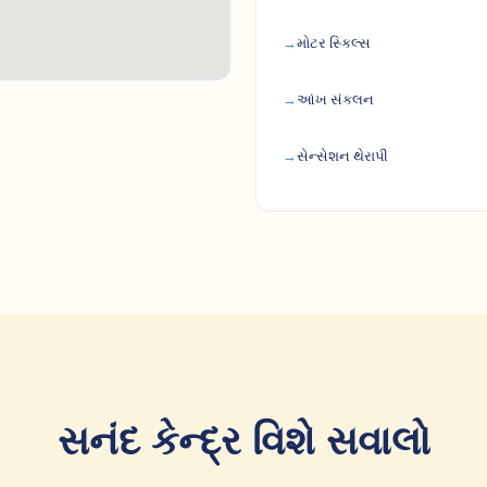
મોટર સ્કિલ્સ
આંખ સંકલન
સેન્સેશન થેરાપી
સનંદ કેન્દ્ર વિશે સવાલો