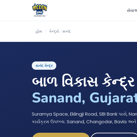
સેવા
હોમ
/
કેન્દ્રો
/
સનંદ
સનંદ કેન્દ્ર
બાળ વિકાસ કેન્દ્ર
Sanand, Gujara
Suramya Space, Eklingji Road, SBI Bank પાસે, 
કાર્યક્રમ ઉપલ્બ્ધ. Sanand, Changodar, Bavla અને 