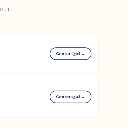
 સમાન
Center જુઓ →
Center જુઓ →