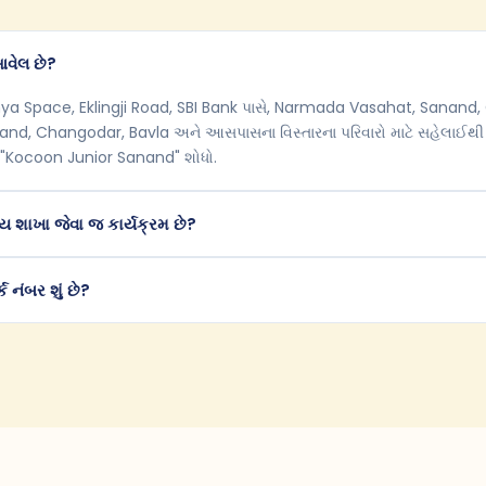
 આવેલ છે?
amya Space, Eklingji Road, SBI Bank પાસે, Narmada Vasahat, Sanand,
nand, Changodar, Bavla અને આસપાસના વિસ્તારના પરિવારો માટે સહેલાઈથી
"Kocoon Junior Sanand" શોધો.
ન્ય શાખા જેવા જ કાર્યક્રમ છે?
્ક નંબર શું છે?