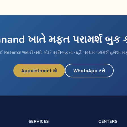
nand ખાતે મફત પરામર્શ બુક 
ઈ Referral જરૂરી નથી. કોઈ પ્રતિબદ્ધતા નહીં. પ્રથમ પરામર્શ હંમેશા મ
Appointment લો
WhatsApp કરો
SERVICES
CENTERS