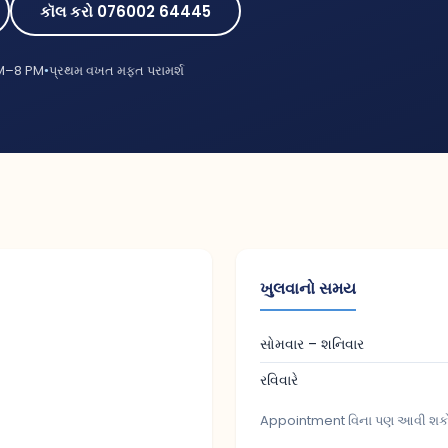
કૉલ કરો 076002 64445
M–8 PM
પ્રથમ વખત મફત પરામર્શ
ખુલવાનો સમય
સોમવાર – શનિવાર
રવિવારે
Appointment વિના પણ આવી શકો છો. 