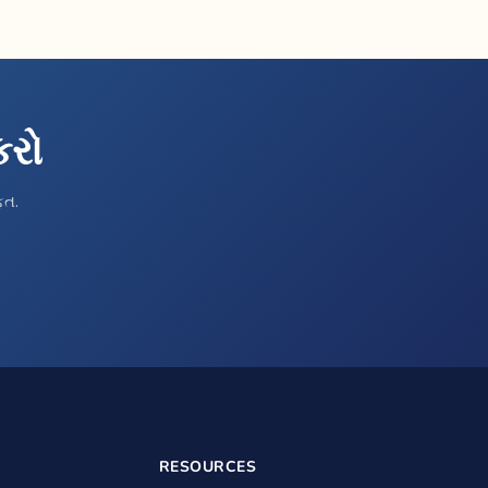
કરો
ફત.
RESOURCES