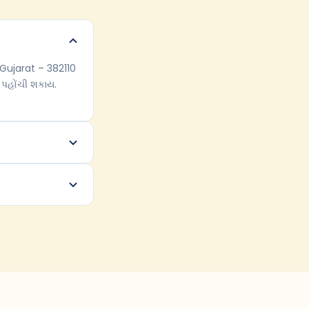
 Gujarat – 382110
 પહોંચી શકાય.