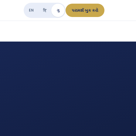
પરામર્શ બુક કરો
EN
हि
ગુ