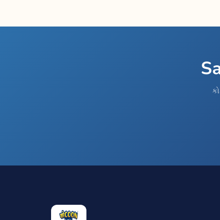
Sa
કો