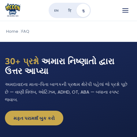
EN
हि
ગુ
Home
/
FAQ
30+ પ્રશ્નો
અમારા નિષ્ણાતો દ્વારા
ઉત્તર આપ્યા
અમદાવાદના માતા-પિતા બાળકની પ્રથમ થેરેપી પહેલાં જે પ્રશ્નો પૂછે
છે — વાણી વિલંબ, ઓટિઝમ, ADHD, OT, ABA — બધાના સ્પષ્ટ
જવાબ.
મફત પરામર્શ બુક કરો