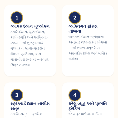
1
2
વ્યાપક ધ્યાન મૂલ્યાંકન
વ્યક્તિગત ફોકસ
યોજના
ટકાઉ ધ્યાન, ચૂઝ-ધ્યાન,
બાળકની ધ્યાન-પ્રોફાઇલ
કાર્ય-સ્મૃતિ અને પ્રક્રિયા-
અનુસાર લક્ષ્યયુક્ત યોજના
ઝડપ — સૌ નું સ્ટ્રક્ચર્ડ
— સૌ નબળા ક્ષેત્ર ઉપર.
મૂલ્યાંકન. શાળા-પ્રદર્શન,
અઠવાડિક ધ્યેય અને માસિક
શિક્ષક-પ્રતિભાવ, અને
સમીક્ષા.
માતા-પિતા ઇન્ટર્વ્યૂ — સંપૂર્ણ
ચિત્ર સમજવા.
3
4
સ્ટ્રક્ચર્ડ ધ્યાન-તાલીમ
ઘરેલુ વ્યૂહ અને પ્રગતિ
સત્ર
ટ્રૅકિંગ
60 મિ. સત્ર — ક્રમિક
દર સત્ર પછી માતા-પિતા