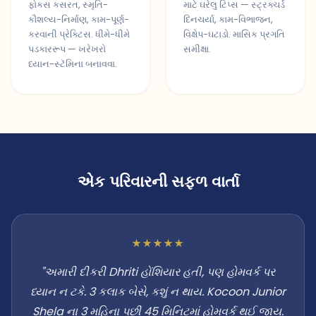
ફોકસ કસરત, સ્મૃતિ-
માટે ઘરેલુ ટિપ્સ — સ્ટ્રક્ચર્ડ
કૌશલ્ય-નિર્માણ, કામ-પૂર્ણ-
દિનચર્યા, કામ-વિભાજન,
કરવાની પ્રેક્ટિસ. ધીમે-ધીમે
વિક્ષેપ-ઘટાડો. માસિક પ્રગતિ
પડકારરૂપ — ખરેખરો
સમીક્ષા.
ધ્યાન-સ્ટૅમિના બનાવવા.
એક પરિવારની સફળ વાર્તા
★★★★★
"અમારી દીકરી Dhriti હોંશિયાર હતી, પણ હોમવર્ક પર
ધ્યાન ન ટકે. 3 કલાક બેસે, કશું ન થાય. Kocoon Junior
Shela ના 3 મહિના પછી 45 મિનિટમાં હોમવર્ક થઈ જાય.