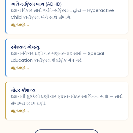
અતિ-સક્રિય બાળ (ADHD)
ધ્યાન વિકાર સાથે અતિ-સક્રિયતા હોય — Hyperactive
Child કાર્યક્રમ બંને સાથે સંભાળે.
વધુ જાણો →
સ્પેશ્યલ એજ્યુ.
ધ્યાન-વિકાર ઘણી વાર ભણતર-ઘટ સાથે — Special
Education કાર્યક્રમ શૈક્ષણિક ગૅપ ભરે.
વધુ જાણો →
મોટર કૌશલ્ય
ધ્યાનની મુશ્કેલી ઘણી વાર ફાઇન-મોટર સ્થગિતતા સાથે — સાથે
સંભાળ્યે ઝડપ ઘણી.
વધુ જાણો →