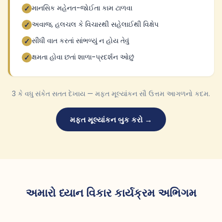
માનસિક મહેનત-જોઈતા કામ ટાળવા
✓
અવાજ, હલચલ કે વિચારથી સહેલાઈથી વિક્ષેપ
✓
સીધી વાત કરતાં સાંભળ્યું ન હોય તેવું
✓
ક્ષમતા હોવા છતાં શાળા-પ્રદર્શન ઓછું
✓
3 કે વધુ સંકેત સતત દેખાય — મફત મૂલ્યાંકન સૌ ઉત્તમ આગળનો કદમ.
મફત મૂલ્યાંકન બુક કરો →
અમારો ધ્યાન વિકાર કાર્યક્રમ અભિગમ