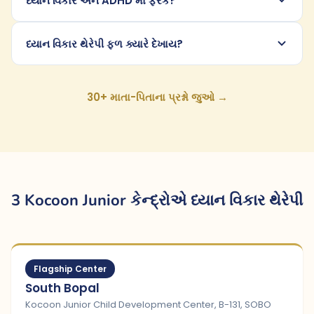
ધ્યાન વિકાર અને ADHD માં ફરક?
ધ્યાન વિકાર થેરેપી ફળ ક્યારે દેખાય?
30+ માતા-પિતાના પ્રશ્નો જુઓ →
3 Kocoon Junior કેન્દ્રોએ ધ્યાન વિકાર થેરેપી
Flagship Center
South Bopal
Kocoon Junior Child Development Center, B-131, SOBO