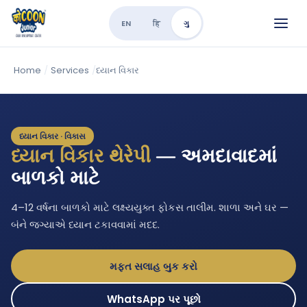
EN
हि
ગુ
Home
/
Services
/
ધ્યાન વિકાર
ધ્યાન વિકાર · વિકાસ
ધ્યાન વિકાર થેરેપી
— અમદાવાદમાં
બાળકો માટે
4–12 વર્ષના બાળકો માટે લક્ષ્યયુક્ત ફોકસ તાલીમ. શાળા અને ઘર —
બંને જગ્યાએ ધ્યાન ટકાવવામાં મદદ.
મફત સલાહ બુક કરો
WhatsApp પર પૂછો