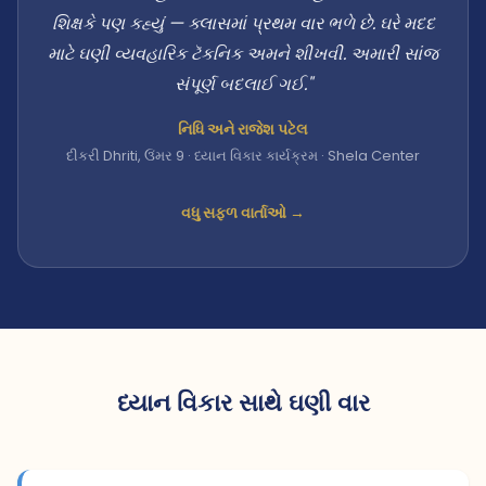
શિક્ષકે પણ કહ્યું — ક્લાસમાં પ્રથમ વાર ભળે છે. ઘરે મદદ
માટે ઘણી વ્યવહારિક ટૅકનિક અમને શીખવી. અમારી સાંજ
સંપૂર્ણ બદલાઈ ગઈ."
નિધિ અને રાજેશ પટેલ
દીકરી Dhriti, ઉંમર 9 · ધ્યાન વિકાર કાર્યક્રમ · Shela Center
વધુ સફળ વાર્તાઓ →
ધ્યાન વિકાર સાથે ઘણી વાર