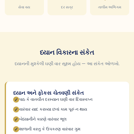
સેવા વય
દર સત્ર
તાલીમ અભિગમ
ધ્યાન વિકારના સંકેત
ધ્યાનની મુશ્કેલી ઘણી વાર સૂક્ષ્મ હોય — આ સંકેત ઓળખો.
ધ્યાન અને ફોકસ ચેતવણી સંકેત
પાઠ કે વાતચીત દરમ્યાન ઘણી વાર દિવાસ્વપ્ન
✓
વારંવાર યાદ કરાવ્યા છતાં કામ પૂરું ન થાય
✓
બેધ્યાનીને કારણે વારંવાર ભૂલ
✓
શાળાની વસ્તુ કે ઉપકરણ વારંવાર ગુમ
✓