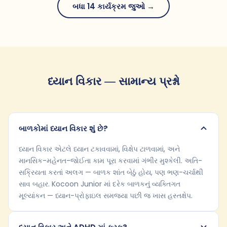
બધા 14 કાર્યક્રમ જુઓ →
ધ્યાન વિકાર — સામાન્ય પ્રશ્નો
બાળકોમાં ધ્યાન વિકાર શું છે?
ધ્યાન વિકાર એટલે ધ્યાન ટકાવવામાં, વિક્ષેપ ટાળવામાં, અને
માનસિક-મહેનત-જોઈતા કામ પૂરા કરવામાં ગંભીર મુશ્કેલી. અતિ-
સક્રિયતા કરતાં અલગ — બાળક શાંત બેઠું હોય, પણ ભણ-ચર્ચાથી
સાવ બહાર. Kocoon Junior માં દરેક બાળકનું વ્યક્તિગત
મૂલ્યાંકન — ધ્યાન-પ્રોફાઇલ સમજ્યા પછી જ ખાસ હસ્તક્ષેપ.