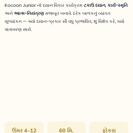
Kocoon Junior નો ધ્યાન વિકાર કાર્યક્રમ
ટકાઉ ધ્યાન
,
કાર્ય-સ્મૃતિ
અને
આત્મ-નિયંત્રણ
મજબૂત બનાવે. દરેક બાળકનું વ્યાપક
મૂલ્યાંકન — ક્યો ધ્યાન-પ્રકાર સૌ વધુ પ્રભાવિત, શું વિક્ષેપ કરે, ક્યો
વાતાવરણ સારો.
ઉંમર 4–12
60 મિ.
ફોકસ