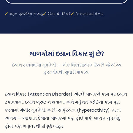
મફત પ્રારંભિક સલાહ
ઉંમર 4–12 વર્ષ
3 અમદાવાદ કેન્દ્ર
બાળકોમાં ધ્યાન વિકાર શું છે?
ધ્યાન ટકાવવામાં મુશ્કેલી — એક વિકાસાત્મક સ્થિતિ જે યોગ્ય
હસ્તક્ષેપથી સુધારી શકાય.
ધ્યાન વિકાર (Attention Disorder) એટલે બાળકને કામ પર ધ્યાન
ટકાવવામાં, ધ્યાન ભ્રષ્ટ ન થવામાં, અને મહેનત-જોઈતા કામ પૂરા
કરવામાં ગંભીર મુશ્કેલી. અતિ-સક્રિયતા (hyperactivity) કરતાં
અલગ — આ શાંત દેખાતા બાળકમાં પણ હોઈ શકે. બાળક ચૂપ બેઠું
હોય, પણ ભણતરથી સંપૂર્ણ બાહર.