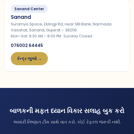
Sanand Center
Sanand
Suramya Space, Eklingji Rd, near SBI Bank, Narmada
Vasahat, Sanand, Gujarat – 382110
Mon–Sat: 8:30 AM – 8:00 PM · Sunday Closed
076002 64445
કેન્દ્ર જુઓ →
બાળકની મફત ધ્યાન વિકાર સલાહ બુક કરો
અમારી નિષ્ણાત ટીમ સાથે વાત કરો. કોઈ રેફરલ જરૂરી નથી.