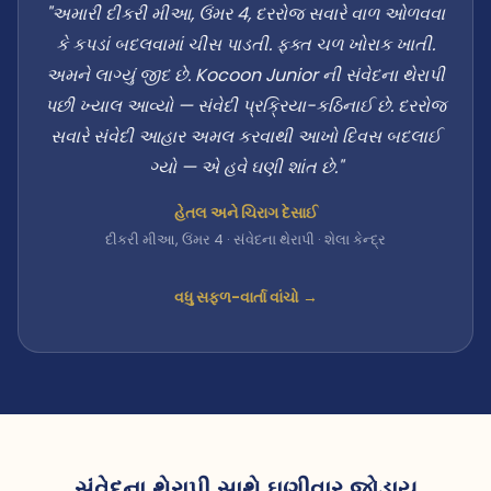
"અમારી દીકરી મીઆ, ઉંમર 4, દરરોજ સવારે વાળ ઓળવવા
કે કપડાં બદલવામાં ચીસ પાડતી. ફક્ત ચળ ખોરાક ખાતી.
અમને લાગ્યું જીદ છે. Kocoon Junior ની સંવેદના થેરાપી
પછી ખ્યાલ આવ્યો — સંવેદી પ્રક્રિયા-કઠિનાઈ છે. દરરોજ
સવારે સંવેદી આહાર અમલ કરવાથી આખો દિવસ બદલાઈ
ગ્યો — એ હવે ઘણી શાંત છે."
હેતલ અને ચિરાગ દેસાઈ
દીકરી મીઆ, ઉંમર 4 · સંવેદના થેરાપી · શેલા કેન્દ્ર
વધુ સફળ-વાર્તા વાંચો →
સંવેદના થેરાપી સાથે ઘણીવાર જોડાય