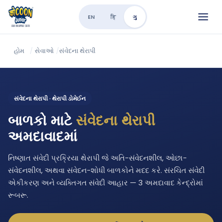
EN
हि
ગુ
હોમ
/
સેવાઓ
/
સંવેદના થેરાપી
સંવેદના થેરાપી · થેરાપી ડોમેઈન
બાળકો માટે
સંવેદના થેરાપી
અમદાવાદમાં
નિષ્ણાત સંવેદી પ્રક્રિયા થેરાપી જે અતિ-સંવેદનશીલ, ઓછા-
સંવેદનશીલ, અથવા સંવેદન-શોધી બાળકોને મદદ કરે. સંરચિત સંવેદી
એકીકરણ અને વ્યક્તિગત સંવેદી આહાર — 3 અમદાવાદ કેન્દ્રોમાં
રૂબરૂ.