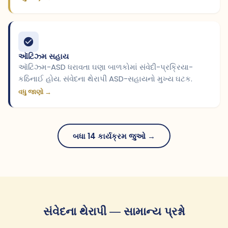
ઑટિઝ્મ સહાય
ઑટિઝ્મ-ASD ધરાવતા ઘણા બાળકોમાં સંવેદી-પ્રક્રિયા-
કઠિનાઈ હોય. સંવેદના થેરાપી ASD-સહાયનો મુખ્ય ઘટક.
વધુ જાણો →
બધા 14 કાર્યક્રમ જુઓ →
સંવેદના થેરાપી — સામાન્ય પ્રશ્નો