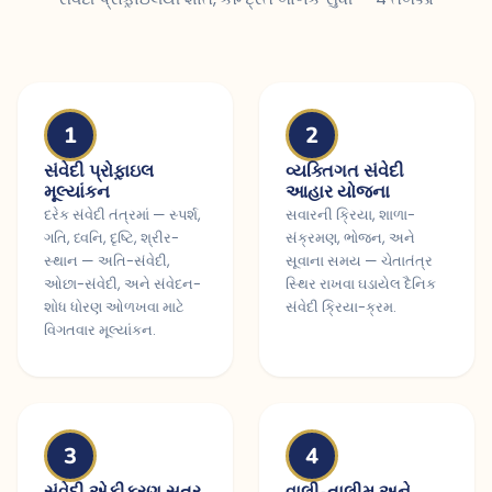
1
2
સંવેદી પ્રોફ઼ાઇલ
વ્યક્તિગત સંવેદી
મૂલ્યાંકન
આહાર યોજના
દરેક સંવેદી તંત્રમાં — સ્પર્શ,
સવારની ક્રિયા, શાળા-
ગતિ, ધ્વનિ, દૃષ્ટિ, શ્રીર-
સંક્રમણ, ભોજન, અને
સ્થાન — અતિ-સંવેદી,
સૂવાના સમય — ચેતાતંત્ર
ઓછા-સંવેદી, અને સંવેદન-
સ્થિર રાખવા ઘડાયેલ દૈનિક
શોધ ધોરણ ઓળખવા માટે
સંવેદી ક્રિયા-ક્રમ.
વિગતવાર મૂલ્યાંકન.
3
4