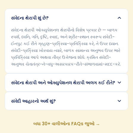
સંવેદના થેરાપી શું છે?
સંવેદના થેરાપી ઓક્યુપેશનલ થેરાપીનો વિશેષ પ્રકાર છે — બાળક
સ્પર્શ, ધ્વનિ, ગતિ, દૃષ્ટિ, સ્વાદ, અને શ્રીર-સ્થાન સ્વરૂપ સંવેદી-
ઈનપુટ કઈ રીતે ગ્રહણ-પ્રક્રિયા-પ્રતિક્રિયા કરે, તે ઉપર ધ્યાન.
સંવેદી-પ્રક્રિયા ખોરવાય ત્યારે, બાળક સામાન્ય અનુભવ ઉપર ભારે
પ્રતિક્રિયા આપે અથવા તીવ્ર ઉત્તેજના શોધે. ક્રમિત સંવેદી-
અનુભવ ચેતાતંત્ર-ને-વધુ-અસરકારક-રીતે-સંભાળવામાં-મદદ-કરે.
સંવેદના થેરાપી અને ઓક્યુપેશનલ થેરાપી અલગ કઈ રીતે?
સંવેદી આહારનો અર્થ શું?
બધા 30+ વાલીઓના FAQs જુઓ →