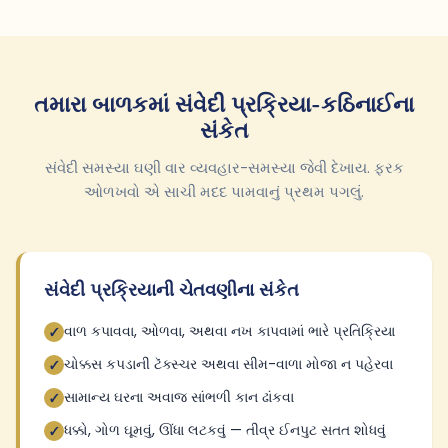
તમારા બાળકમાં સંવેદી પ્રક્રિયા-કઠિનાઈના
સંકેત
સંવેદી સમસ્યા ઘણી વાર વ્યવહાર-સમસ્યા જેવી દેખાય. ફરક
ઓળખવો એ સાચી મદદ પામવાનું પ્રથમ પગલું.
સંવેદી પ્રક્રિયાની ચેતવણીના સંકેત
વાળ કપાવવા, ઓળવા, અથવા નખ કાપવામાં ભારે પ્રતિક્રિયા
✓
ચોક્કસ કપડાની ટૅક્સ્ચર અથવા સીમ-વાળા મોજા ન પહેરવા
✓
સામાન્ય ઘરના અવાજ સાંભળી કાન ઢાંકવા
✓
ધક્કો, ગોળ ઘૂમવું, ઊંધા લટકવું — તીવ્ર ઈનપુટ સતત શોધવું
✓