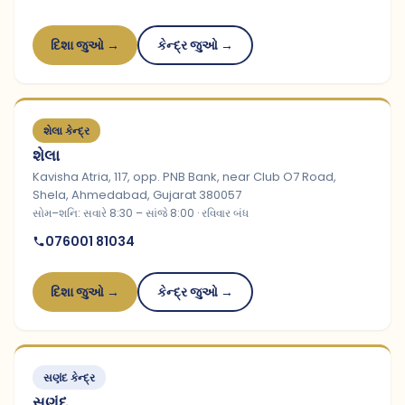
દિશા જુઓ →
કેન્દ્ર જુઓ →
શેલા કેન્દ્ર
શેલા
Kavisha Atria, 117, opp. PNB Bank, near Club O7 Road,
Shela, Ahmedabad, Gujarat 380057
સોમ–શનિ: સવારે 8:30 – સાંજે 8:00 · રવિવાર બંધ
076001 81034
દિશા જુઓ →
કેન્દ્ર જુઓ →
સણંદ કેન્દ્ર
સણંદ