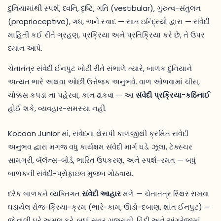
દુનિયામાંથી સ્પર્શ, ધ્વનિ, દૃષ્ટિ, ગતિ (vestibular), ગુરુત્વ-સંતુલન
(proprioceptive), ગંધ, અને સ્વાદ — સાત ઇન્દ્રિયો દ્વારા — સંવેદી
માહિતી કઈ રીતે ગ્રહણ, પ્રક્રિયા અને પ્રતિક્રિયા કરે છે, તે ઉપર
ધ્યાન આપે.
ચેતાતંત્ર સંવેદી ઈનપુટ ખોટી રીતે સંભાળે ત્યારે, બાળક દુનિયાને
અત્યંત ભારે અથવા ઓછી ઉત્તેજક અનુભવે. વાળ ઓળવામાં ચીસ,
ચોક્કસ કપડાં ના પહેરવા, કાન ઢાંકવા — આ
સંવેદી પ્રક્રિયા-કઠિનાઈ
હોઈ શકે, વ્યવહાર-સમસ્યા નહીં.
Kocoon Junior માં, સંવેદના થેરાપી કાળજીથી ક્રમિત સંવેદી
અનુભવ દ્વારા મગજ વધુ કાર્યક્ષમ સંવેદી માર્ગ ઘડે. ઝૂલા, ટેક્સ્ચર
સામગ્રી, બૅલૅન્સ-બોર્ડ, ભારિત ઉપકરણ, અને સ્પર્શ-રમત — બધું
બાળકની સંવેદી-પ્રોફ઼ાઇલ મુજબ ગોઠવાય.
દરેક બાળકને વ્યક્તિગત
સંવેદી આહાર
મળે — ચેતાતંત્ર સ્થિર રાખવા
ઘડાયેલ રોજ-ક્રિયા-ક્રમ (ભારે-કામ, ઊંડો-દબાણ, શાંત ઈનપુટ) —
જે વાલી ઘરે અમલ કરે. બધાં સત્ર ગુજરાતી, હિંદી અને અંગ્રેજીમાં.