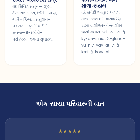
સંવેદી એકીકરણ સત્ર
વાલી-તાલીમ અને
શાળા-સહાય
60 મિનિટ સત્ર — ઝૂલા,
ઘરે સંવેદી આહાર અમલ
ટૅક્સ્ચર-રમત, ઊંડો-દબાણ,
કરવા અને ઘર-વાતાવરણ-
ભારિત ક્રિયા, સંતુલન-
ઘડવા વાલીઓ-ને-તાલીમ.
પડકાર — ક્રમિક રીતે
જ્યાં ક્લાસ-ઓ-સ્ટ-સ-ĝ-
મગજ-ની-સંવેદી-
ky-on-s nia, શ-ĝlune-
પ્રક્રિયા-ક્ષમતા સુધારવા.
vu-niv-yay-at-yi-ĝ-
leni-ĝ-kow-at.
એક સાચા પરિવારની વાત
★★★★★