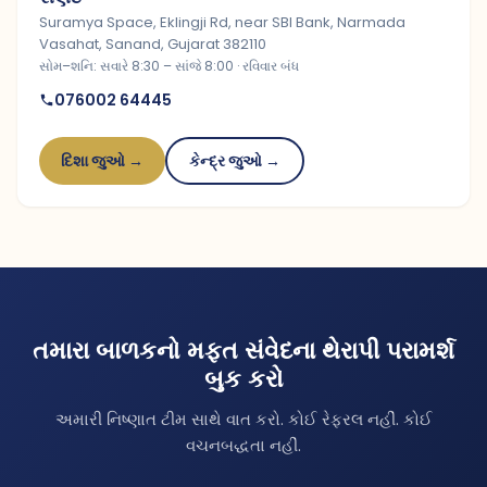
Suramya Space, Eklingji Rd, near SBI Bank, Narmada
Vasahat, Sanand, Gujarat 382110
સોમ–શનિ: સવારે 8:30 – સાંજે 8:00 · રવિવાર બંધ
076002 64445
દિશા જુઓ →
કેન્દ્ર જુઓ →
તમારા બાળકનો મફત સંવેદના થેરાપી પરામર્શ
બુક કરો
અમારી નિષ્ણાત ટીમ સાથે વાત કરો. કોઈ રેફરલ નહીં. કોઈ
વચનબદ્ધતા નહીં.