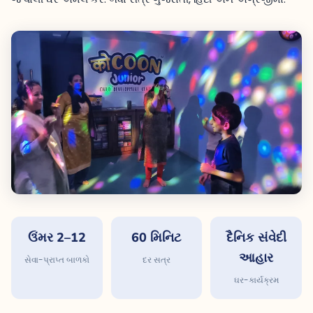
ઉંમર 2–12
60 મિનિટ
દૈનિક સંવેદી
આહાર
સેવા-પ્રાપ્ત બાળકો
દર સત્ર
ઘર-કાર્યક્રમ