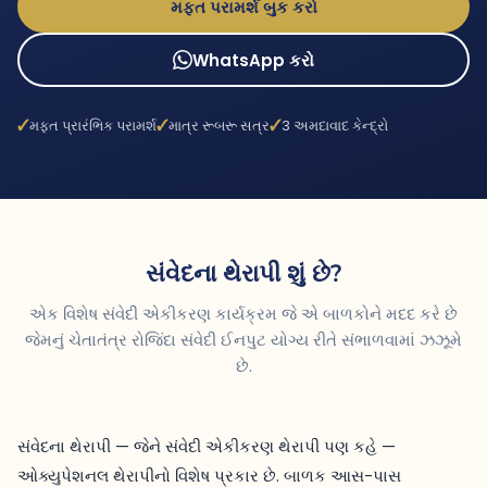
મફત પરામર્શ બુક કરો
WhatsApp કરો
મફત પ્રારંભિક પરામર્શ
માત્ર રૂબરૂ સત્ર
3 અમદાવાદ કેન્દ્રો
સંવેદના થેરાપી શું છે?
એક વિશેષ સંવેદી એકીકરણ કાર્યક્રમ જે એ બાળકોને મદદ કરે છે
જેમનું ચેતાતંત્ર રોજિંદા સંવેદી ઈનપુટ યોગ્ય રીતે સંભાળવામાં ઝઝૂમે
છે.
સંવેદના થેરાપી — જેને સંવેદી એકીકરણ થેરાપી પણ કહે —
ઓક્યુપેશનલ થેરાપીનો વિશેષ પ્રકાર છે. બાળક આસ-પાસ