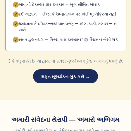
ખાવાની ટૅક્સ્ચર ઘોર ઇનકાર — ખૂબ સીમિત ખોરાક
✓
દર્દ અજ્ઞાન — ઈજા કે ઉષ્ણતામાન પર કોઈ પ્રતિક્રિયા નહીં
✓
ધમધમતાં કે ઘોંઘાટ-ભર્યા વાતાવરણ — મૉલ, પાર્ટી, ક્લાસ — ન
✓
ચાલે
સતત હલનચલ — પ્રિય કામ દરમ્યાન પણ સ્થિર ન બેસી શકે
✓
3 કે વધુ સંકેત દેખ્યા હોય, તો સંવેદી મૂલ્યાંકન શ્રેષ્ઠ આગળનું પગલું છે.
મફત મૂલ્યાંકન બુક કરો →
અમારી સંવેદના થેરાપી — અમારો અભિગમ
સંવેદી પ્રોફ઼ાઇલથી શાંત, કેન્દ્રિત બાળક સુધી — 4 તબક્કા