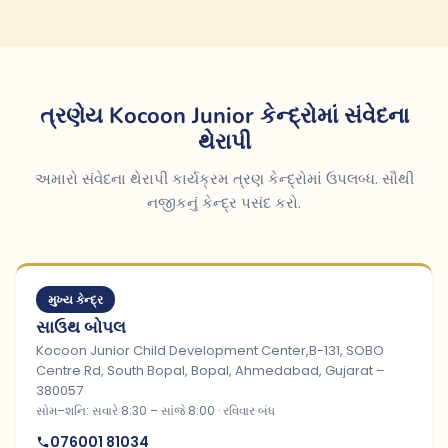
ત્રણેય Kocoon Junior કેન્દ્રોમાં સંવેદના
થેરાપી
અમારો સંવેદના થેરાપી કાર્યક્રમ ત્રણ કેન્દ્રોમાં ઉપલબ્ધ. સૌથી
નજીકનું કેન્દ્ર પસંદ કરો.
મુખ્ય કેન્દ્ર
સાઉથ બોપલ
Kocoon Junior Child Development Center,B-131, SOBO
Centre Rd, South Bopal, Bopal, Ahmedabad, Gujarat –
380057
સોમ–શનિ: સવારે 8:30 – સાંજે 8:00 · રવિવાર બંધ
076001 81034