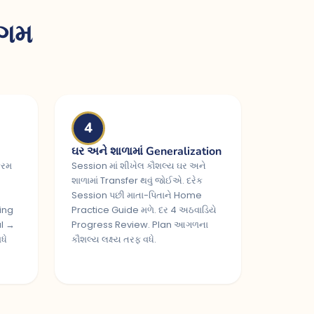
િગમ
4
ઘર અને શાળામાં Generalization
્રમ
Session માં શીખેલ કૌશલ્ય ઘર અને
શાળામાં Transfer થવું જોઈએ. દરેક
Session પછી માતા-પિતાને Home
ing
Practice Guide મળે. દર 4 અઠવાડિયે
al →
Progress Review. Plan આગળના
ધે
કૌશલ્ય લક્ષ્ય તરફ વધે.