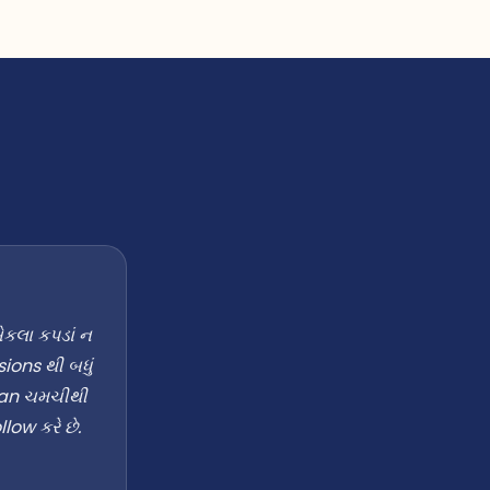
એકલા કપડાં ન
ions થી બધું
aran ચમચીથી
low કરે છે.