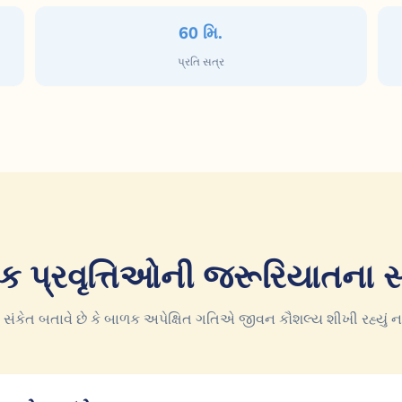
60 મિ.
પ્રતિ સત્ર
િક પ્રવૃત્તિઓની જરૂરિયાતના સ
સંકેત બતાવે છે કે બાળક અપેક્ષિત ગતિએ જીવન કૌશલ્ય શીખી રહ્યું ન