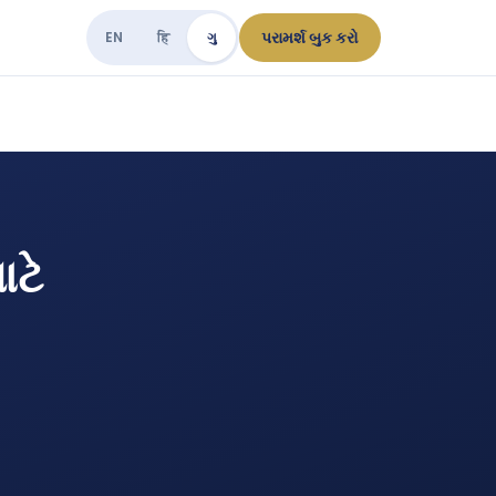
પરામર્શ બુક કરો
EN
हि
ગુ
ટે