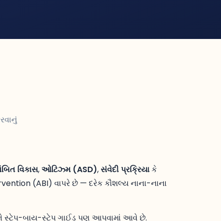
રવાનું
લંબિત વિકાસ
,
ઓટિઝ્મ (ASD)
,
સંવેદી પ્રક્રિયા
કે
ention (ABI) વાપરે છે — દરેક કૌશલ્ય નાના-નાના
તાને સ્ટેપ-બાય-સ્ટેપ ગાઈડ પણ આપવામાં આવે છે.