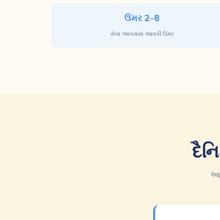
ઉંમર 2–8
સેવા આપવામાં આવતી ઉંમર
દૈન
આ 