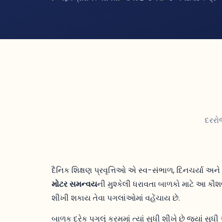
દરરોજ
દૈનિક શિક્ષણ પ્રવૃત્તિઓ એ સ્વ-સંભાળ, દિનચર્યા અને 
મોટર સમન્વય
ની મુશ્કેલી ધરાવતા બાળકો માટે આ ક
શીખી શકાય તેવા પગલાંઓમાં વહેંચાય છે.
બાળક દરેક પગલું ક્રમમાં ત્યાં સુધી શીખે છે જ્યાં 