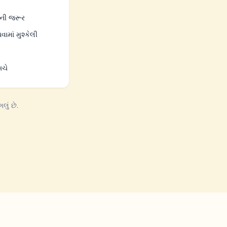
ાની જરૂર
ામાં મુશ્કેલી
બચે
ું છે.