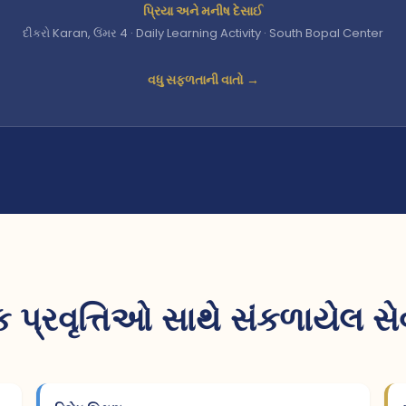
પ્રિયા અને મનીષ દેસાઈ
દીકરો Karan, ઉંમર 4 · Daily Learning Activity · South Bopal Center
વધુ સફળતાની વાતો →
ક પ્રવૃત્તિઓ સાથે સંકળાયેલ 