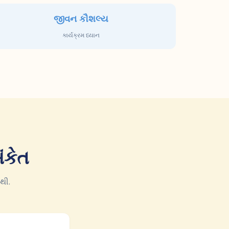
જીવન કૌશલ્ય
કાર્યક્રમ ધ્યાન
ંકેત
થી.