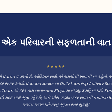
એક પરિવારની સફળતાની વાત
★★★★★
ો Karan 4 વર્ષનો છે, ઓટિઝ્મ સાથે. એ ચમચીથી ખાવાની ના કહેતો. 
 દર સવાર ઝઘડો. Kocoon Junior ના Daily Learning Activity Sess
. Team એ દરેક કામ નાના-નાના Steps માં તોડ્યું. 3 મહિના પછી K
ી મદદ સાથે જૂતા પહેરે છે, અને ચીસ પાડ્યા વગર સવારની routine fol
અમારા આખા પરિવારનું જીવન સ્તર સુધર્યું."