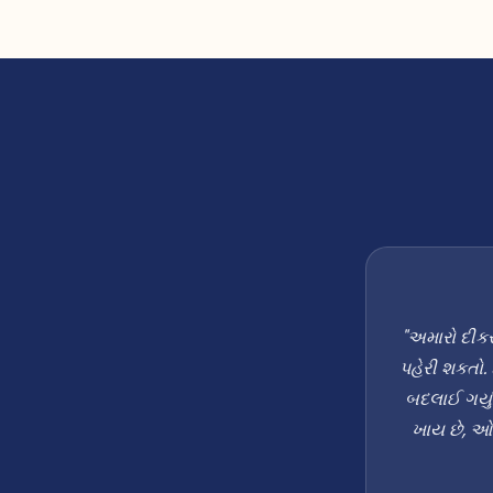
"અમારો દીકર
પહેરી શકતો.
બદલાઈ ગયું
ખાય છે, ઓછ