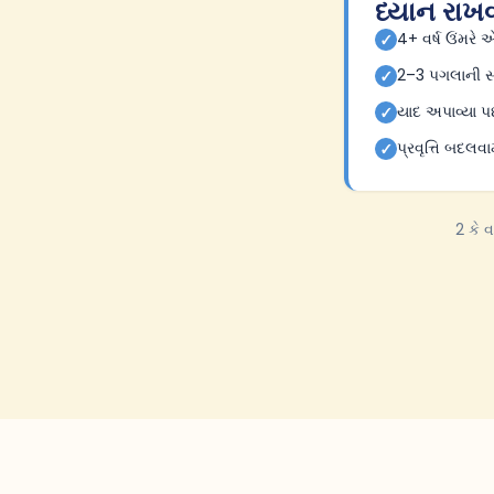
ધ્યાન રાખવ
4+ વર્ષ ઉંમરે 
✓
2–3 પગલાની સર
✓
યાદ અપાવ્યા પછ
✓
પ્રવૃત્તિ બદલવા
✓
2 કે 