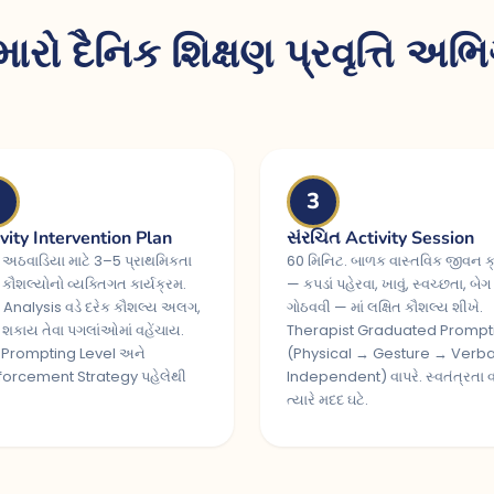
ારો દૈનિક શિક્ષણ પ્રવૃત્તિ અભ
3
vity Intervention Plan
સંરચિત Activity Session
 અઠવાડિયા માટે 3–5 પ્રાથમિકતા
60 મિનિટ. બાળક વાસ્તવિક જીવન ક
 કૌશલ્યોનો વ્યક્તિગત કાર્યક્રમ.
— કપડાં પહેરવા, ખાવું, સ્વચ્છતા, બેગ
 Analysis વડે દરેક કૌશલ્ય અલગ,
ગોઠવવી — માં લક્ષિત કૌશલ્ય શીખે.
શકાય તેવા પગલાંઓમાં વહેંચાય.
Therapist Graduated Prompt
, Prompting Level અને
(Physical → Gesture → Verb
forcement Strategy પહેલેથી
Independent) વાપરે. સ્વતંત્રતા વ
ત્યારે મદદ ઘટે.