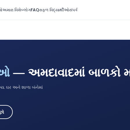
ઓ
અમારા વિશે
બ્લોગ
FAQ
સફળ વિદ્યાર્થીઓ
સંપર્ક
તિઓ
— અમદાવાદમાં બાળકો મા
લ્ય. ઘર અને શાળા બંનેમાં
છો