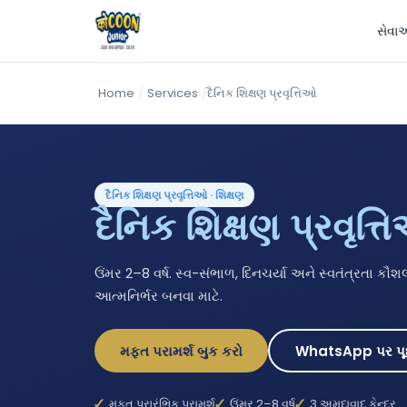
સેવા
Home
/
Services
/
દૈનિક શિક્ષણ પ્રવૃત્તિઓ
દૈનિક શિક્ષણ પ્રવૃત્તિઓ · શિક્ષણ
દૈનિક શિક્ષણ પ્રવૃત્
ઉંમર 2–8 વર્ષ. સ્વ-સંભાળ, દિનચર્યા અને સ્વતંત્રતા કૌશ
આત્મનિર્ભર બનવા માટે.
મફત પરામર્શ બુક કરો
WhatsApp પર પૂ
મફત પ્રારંભિક પરામર્શ
ઉંમર 2–8 વર્ષ
3 અમદાવાદ કેન્દ્ર