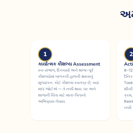
અમ
1
2
કાર્યાત્મક કૌશલ્ય Assessment
Acti
સ્વ-સંભાળ, દિનચર્યા અને શાળા-પૂર્વ
8–12
કૌશલ્યોમાં બાળકની હાલની ક્ષમતાનું
દૈનિક
મૂલ્યાંકન. કોઈ કૌશલ્ય સ્વતંત્ર છે, ક્યાં
Task
મદદ જોઈએ — તે નક્કી થાય. ઘર અને
શીખી 
શાળાની ચિંતા માટે માતા-પિતાનો
ક્રમ
અભિપ્રાય લેવાય.
Rein
નક્કી.