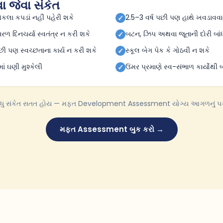
ા જેવા સંકેત
એકલા કપડાં નહીં પહેરી શકે
2.5–3 વર્ષ પછી પણ હાથે ખવડાવવ
✓
ળ દિનચર્યા સ્વતંત્ર ન કરી શકે
બટન, ઝિપ અથવા જૂતાની દોરી બાંધવ
✓
ી પણ સ્વચ્છતાના કાર્ય ન કરી શકે
સ્કૂલ બેગ પેક કે ગોઠવી ન શકે
✓
માં ઘણી મુશ્કેલી
ઉંમર પ્રમાણે સ્વ-સંભાળ કાર્યોથી 
✓
વધુ સંકેત સતત હોય — મફત Development Assessment યોગ્ય આગળનું પગલ
મફત Assessment બુક કરો →