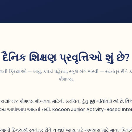
દૈનિક શિક્ષણ પ્રવૃત્તિઓ શું છે?
ની ક્રિયાઓ — ખાવું, કપડાં પહેરવા, સ્કૂલ બેગ ભરવી — સ્વતંત્ર રીતે ક
કૌશલ્ય.
કાર્યાત્મક કૌશલ્ય શીખવવા માટેની સંરચિત, હેતુપૂર્ણ ગતિવિધિઓ છે.
વિ
ૌશલ્ય આપોઆપ આવતાં નથી. Kocoon Junior Activity-Based Interv
સુધી આખી દિનચર્યા સ્વતંત્ર રીતે ન થઈ જાય. ઘરે અભ્યાસ માટે માતા-પિ