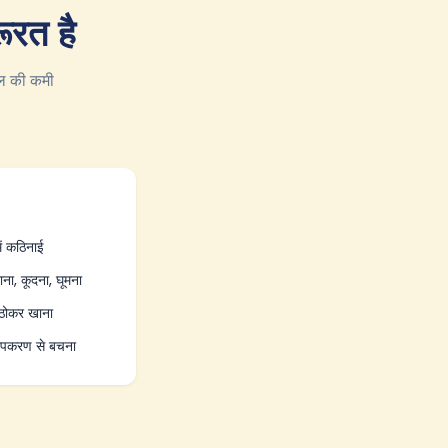
ूरत है
शल की कमी
ें कठिनाई
ा, कूदना, घूमना
 ठोकर खाना
े उपकरण से बचना