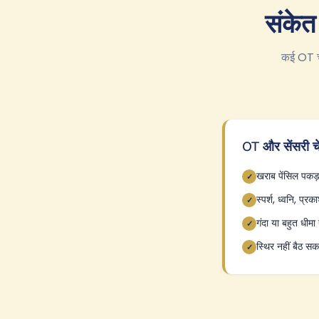
संकेत
कई OT चु
OT और सेंसरी चे
खराब पेंसिल पकड़
✓
स्पर्श, ध्वनि, प्
✓
गंदा या बहुत धीम
✓
स्थिर नहीं बैठ स
✓