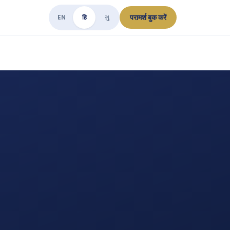
परामर्श बुक करें
EN
हि
ગુ