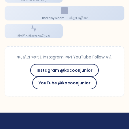
ઓટિઝમ સપોર્ટ સત્ર
Therapy Room — કોકૂન જૂનિયર
વિલંબિત વિકાસ કાર્યક્રમ
વધુ ફોટો જલ્દી. Instagram અને YouTube Follow કરો.
Instagram @kocoonjunior
YouTube @kocoonjunior