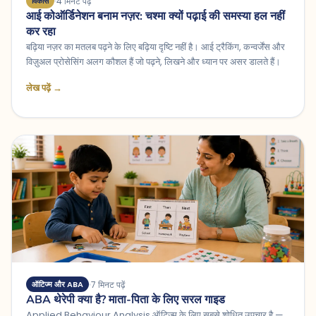
4 मिनट पढ़ें
विकास
आई कोऑर्डिनेशन बनाम नज़र: चश्मा क्यों पढ़ाई की समस्या हल नहीं
कर रहा
बढ़िया नज़र का मतलब पढ़ने के लिए बढ़िया दृष्टि नहीं है। आई ट्रैकिंग, कन्वर्जेंस और
विज़ुअल प्रोसेसिंग अलग कौशल हैं जो पढ़ने, लिखने और ध्यान पर असर डालते हैं।
लेख पढ़ें →
7 मिनट पढ़ें
ऑटिज्म और ABA
ABA थेरेपी क्या है? माता-पिता के लिए सरल गाइड
Applied Behaviour Analysis ऑटिज्म के लिए सबसे शोधित उपचार है —