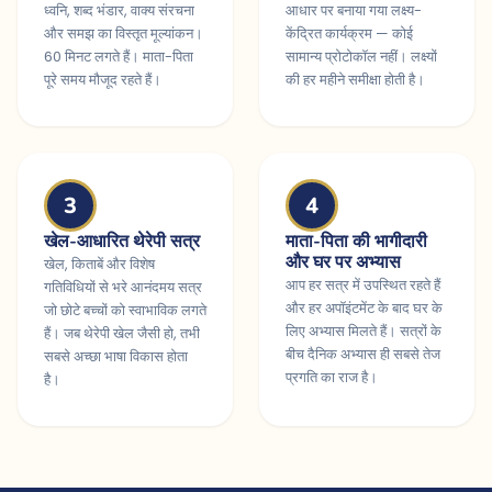
ध्वनि, शब्द भंडार, वाक्य संरचना
आधार पर बनाया गया लक्ष्य-
और समझ का विस्तृत मूल्यांकन।
केंद्रित कार्यक्रम — कोई
60 मिनट लगते हैं। माता-पिता
सामान्य प्रोटोकॉल नहीं। लक्ष्यों
पूरे समय मौजूद रहते हैं।
की हर महीने समीक्षा होती है।
3
4
खेल-आधारित थेरेपी सत्र
माता-पिता की भागीदारी
और घर पर अभ्यास
खेल, किताबें और विशेष
आप हर सत्र में उपस्थित रहते हैं
गतिविधियों से भरे आनंदमय सत्र
और हर अपॉइंटमेंट के बाद घर के
जो छोटे बच्चों को स्वाभाविक लगते
लिए अभ्यास मिलते हैं। सत्रों के
हैं। जब थेरेपी खेल जैसी हो, तभी
बीच दैनिक अभ्यास ही सबसे तेज
सबसे अच्छा भाषा विकास होता
प्रगति का राज है।
है।