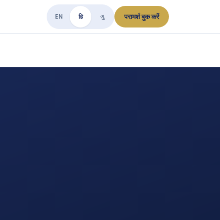
परामर्श बुक करें
EN
हि
ગુ